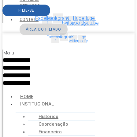
SERVIÇOS
FILIE-SE
AGENDA
Facebook-
Instagram
X-
Huge-
Huge-
CONTATO
f
twitter
spotify
youtube
ÁREA DO FILIADO
Facebook-
Instagram
X-
Huge-
f
twitter
spotify
Menu
HOME
INSTITUCIONAL
Histórico
Coordenação
Financeiro