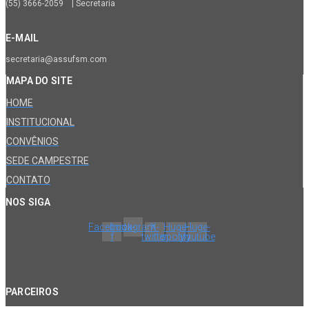
(55) 3666-2059 | Secretaria
E-MAIL
secretaria@assufsm.com
MAPA DO SITE
HOME
INSTITUCIONAL
CONVÊNIOS
SEDE CAMPESTRE
CONTATO
NOS SIGA
Facebook-
Instagram
X-
Huge-
Huge-
f
twitter
spotify
youtube
PARCEIROS