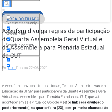
FILIE-SE
ÁREA DO FILIADO
Exact matches only
Assufsm divulga regras de participação
Search in title
da Quarta Assembleia Geral Virtual e
Search in content
da Assembleia para Plenária Estadual
da CUT
Em
Geral
Postou
22/06/2021
A Assufsm convoca a todos e todas, Técnico Administrativas em
Educação da UFSM para participarem da Quarta Assembleia Geral
Virtual e da Assembleia para Plenária Estadual da CUT, que vai
acontecer em sala virtual do Google Meet (
o link será divulgado
posteriormente
), na
quarta-feira (23)
, com
primeira chamada às