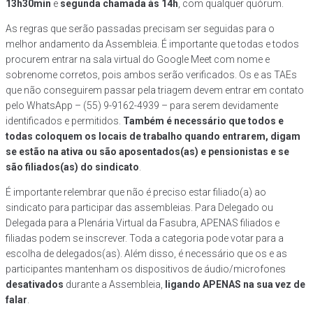
13h30min
e
segunda chamada às 14h
, com qualquer quórum.
As regras que serão passadas precisam ser seguidas para o
melhor andamento da Assembleia. É importante que todas e todos
procurem entrar na sala virtual do Google Meet com nome e
sobrenome corretos, pois ambos serão verificados. Os e as TAEs
que não conseguirem passar pela triagem devem entrar em contato
pelo WhatsApp – (55) 9-9162-4939 – para serem devidamente
identificados e permitidos.
Também é necessário que todos e
todas coloquem os locais de trabalho quando entrarem, digam
se estão na ativa ou são aposentados(as) e pensionistas e se
são filiados(as) do sindicato
.
É importante relembrar que não é preciso estar filiado(a) ao
sindicato para participar das assembleias. Para Delegado ou
Delegada para a Plenária Virtual da Fasubra, APENAS filiados e
filiadas podem se inscrever. Toda a categoria pode votar para a
escolha de delegados(as). Além disso, é necessário que os e as
participantes mantenham os dispositivos de áudio/microfones
desativados
durante a Assembleia,
ligando APENAS na sua vez de
falar
.