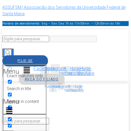
ASSUFSM | Associação dos Servidores da Universidade Federal de
Santa Maria
Horário de atendimento:
Seg – Sex: Das 7h às 11h30min – 12h30min
às 16h
FILIE-SE
Facebook-
Instagram
X-
Huge-
Huge-
Menu
f
twitter
spotify
youtube
Exact matches only
ÁREA DO FILIADO
Facebook-
Instagram
X-
Huge-
Search in title
f
twitter
spotify
Menu
Search in content