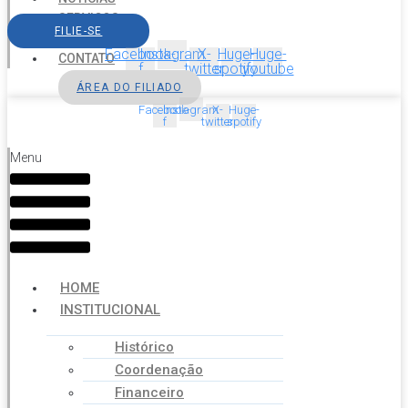
SERVIÇOS
FILIE-SE
AGENDA
Facebook-
Instagram
X-
Huge-
Huge-
CONTATO
f
twitter
spotify
youtube
ÁREA DO FILIADO
Facebook-
Instagram
X-
Huge-
f
twitter
spotify
Menu
HOME
INSTITUCIONAL
Histórico
Coordenação
Financeiro