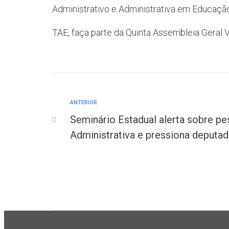
Administrativo e Administrativa em Educação
TAE, faça parte da Quinta Assembleia Geral 
ANTERIOR
A
Navegação
n
Seminário Estadual alerta sobre p
t
Administrativa e pressiona deputa
e
de
r
i
Post
o
r