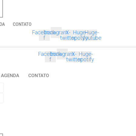
DA
CONTATO
Facebook-
Instagram
X-
Huge-
Huge-
f
twitter
spotify
youtube
Facebook-
Instagram
X-
Huge-
f
twitter
spotify
AGENDA
CONTATO