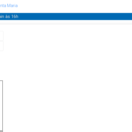
nta Maria
min
às 16h