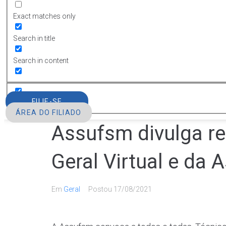
Exact matches only
Search in title
Search in content
FILIE-SE
ÁREA DO FILIADO
Assufsm divulga re
Geral Virtual e da
Em
Geral
Postou
17/08/2021