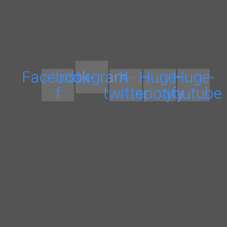
Facebook-
Instagram
X-
Huge-
Huge-
f
twitter
spotify
youtube