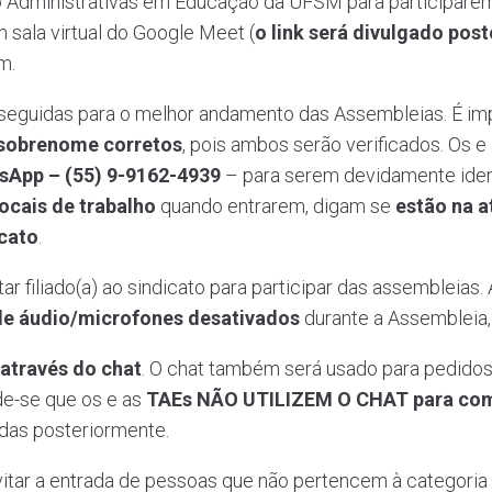
 Administrativas em Educação da UFSM para participarem 
sala virtual do Google Meet (
o link será divulgado pos
m.
seguidas para o melhor andamento das Assembleias. É im
sobrenome corretos
, pois ambos serão verificados. Os 
sApp – (55) 9-9162-4939
– para serem devidamente iden
locais de trabalho
quando entrarem, digam se
estão na a
icato
.
r filiado(a) ao sindicato para participar das assembleias.
de áudio/microfones desativados
durante a Assembleia
 através do chat
. O chat também será usado para pedido
de-se que os e as
TAEs NÃO UTILIZEM O CHAT para comen
das posteriormente.
tar a entrada de pessoas que não pertencem à categoria 