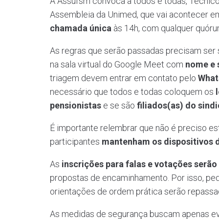
A Assufsm convoca a todos e todas, Técnico
Assembleia da Unimed, que vai acontecer em 
chamada única
às 14h, com qualquer quóru
As regras que serão passadas precisam ser 
na sala virtual do Google Meet com
nome e 
triagem devem entrar em contato pelo
What
necessário que todos e todas coloquem os
pensionistas
e se são
filiados(as) do sind
É importante relembrar que não é preciso esta
participantes
mantenham os dispositivos 
As
inscrições para falas e votações serão
propostas de encaminhamento. Por isso, pe
orientações de ordem prática serão repassa
As medidas de segurança buscam apenas evi