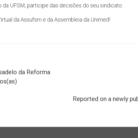
 da UFSM, participe das decisões do seu sindicato.
Virtual da Assufsm e da Assembleia da Unimed!
esadelo da Reforma
dos(as)
P
r
Reported on a newly pub
ó
x
i
m
o