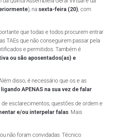
da Quinta Assembleia Geral Virtual e da
teriormente
), na
sexta-feira (20)
, com
portante que todas e todos procurem entrar
e as TAEs que não conseguirem passar pela
tificados e permitidos. Também é
tiva ou são aposentados(as) e
 Além disso, é necessário que os e as
,
ligando APENAS na sua vez de falar
.
s de esclarecimentos, questões de ordem e
tar e/ou interpelar falas
. Mais
ou não foram convidadas. Técnico