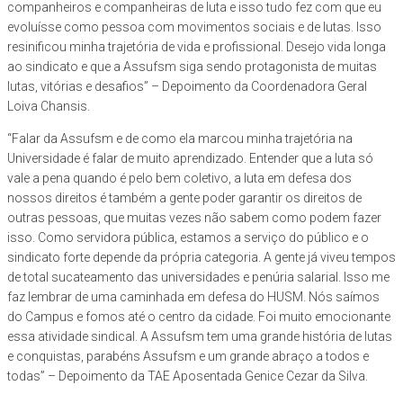
companheiros e companheiras de luta e isso tudo fez com que eu
evoluísse como pessoa com movimentos sociais e de lutas. Isso
resinificou minha trajetória de vida e profissional. Desejo vida longa
ao sindicato e que a Assufsm siga sendo protagonista de muitas
lutas, vitórias e desafios” – Depoimento da Coordenadora Geral
Loiva Chansis.
“Falar da Assufsm e de como ela marcou minha trajetória na
Universidade é falar de muito aprendizado. Entender que a luta só
vale a pena quando é pelo bem coletivo, a luta em defesa dos
nossos direitos é também a gente poder garantir os direitos de
outras pessoas, que muitas vezes não sabem como podem fazer
isso. Como servidora pública, estamos a serviço do público e o
sindicato forte depende da própria categoria. A gente já viveu tempos
de total sucateamento das universidades e penúria salarial. Isso me
faz lembrar de uma caminhada em defesa do HUSM. Nós saímos
do Campus e fomos até o centro da cidade. Foi muito emocionante
essa atividade sindical. A Assufsm tem uma grande história de lutas
e conquistas, parabéns Assufsm e um grande abraço a todos e
todas” – Depoimento da TAE Aposentada Genice Cezar da Silva.