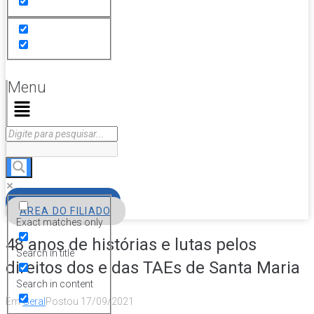
Menu
FILIE-SE
ÁREA DO FILIADO
Exact matches only
48 anos de histórias e lutas pelos
Search in title
direitos dos e das TAEs de Santa Maria
Search in content
Em
Geral
Postou
17/09/2021