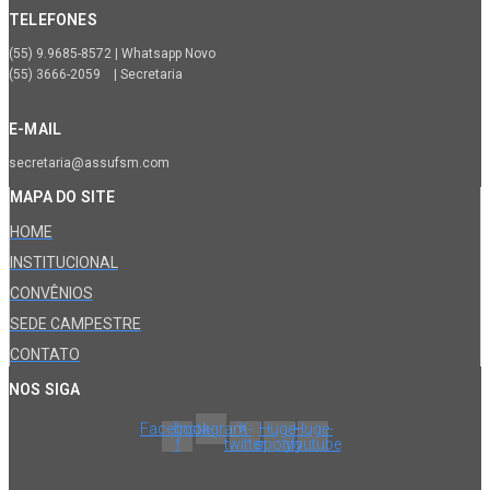
TELEFONES
(55) 9.9685-8572 | Whatsapp Novo
(55) 3666-2059 | Secretaria
E-MAIL
secretaria@assufsm.com
MAPA DO SITE
HOME
INSTITUCIONAL
CONVÊNIOS
SEDE CAMPESTRE
CONTATO
NOS SIGA
Facebook-
Instagram
X-
Huge-
Huge-
f
twitter
spotify
youtube