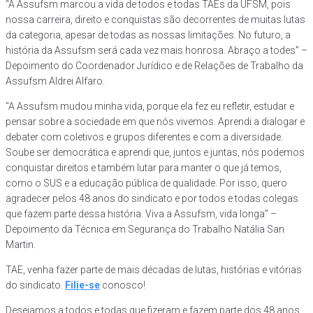
“A Assufsm marcou a vida de todos e todas TAEs da UFSM, pois
nossa carreira, direito e conquistas são decorrentes de muitas lutas
da categoria, apesar de todas as nossas limitações. No futuro, a
história da Assufsm será cada vez mais honrosa. Abraço a todes” –
Depoimento do Coordenador Jurídico e de Relações de Trabalho da
Assufsm Aldrei Alfaro.
“A Assufsm mudou minha vida, porque ela fez eu refletir, estudar e
pensar sobre a sociedade em que nós vivemos. Aprendi a dialogar e
debater com coletivos e grupos diferentes e com a diversidade.
Soube ser democrática e aprendi que, juntos e juntas, nós podemos
conquistar direitos e também lutar para manter o que já temos,
como o SUS e a educação pública de qualidade. Por isso, quero
agradecer pelos 48 anos do sindicato e por todos e todas colegas
que fazem parte dessa história. Viva a Assufsm, vida longa” –
Depoimento da Técnica em Segurança do Trabalho Natália San
Martin.
TAE, venha fazer parte de mais décadas de lutas, histórias e vitórias
do sindicato.
Filie-se
conosco!
Desejamos a todos e todas que fizeram e fazem parte dos 48 anos