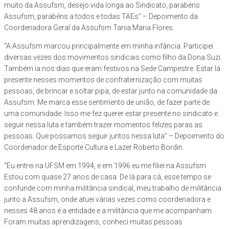
muito da Assufsm, desejo vida longa ao Sindicato, parabéns
Assufsm, parabéns a todos e todas TAEs” – Depoimento da
Coordenadora Geral da Assufsm Tania Maria Flores.
“A Assufsm marcou principalmente em minha infância. Participei
diversas vezes dos movimentos sindicais como filho da Dona Suzi.
Também ia nos dias que eram festivos na Sede Campestre. Estar lá
presente nesses momentos de confraternização com muitas
pessoas, de brincar e soltar pipa, de estar junto na comunidade da
Assufsm. Me marca esse sentimento de união, de fazer parte de
uma comunidade. Isso me fez querer estar presente no sindicato e
seguir nessa luta e também trazer momentos felizes paras as
pessoas. Que possamos seguir juntos nessa luta” – Depoimento do
Coordenador de Esporte Cultura e Lazer Roberto Bordin.
“Eu entrei na UFSM em 1994, e em 1996 eu me filiei na Assufsm.
Estou com quase 27 anos de casa. De lá para cá, esse tempo se
confunde com minha militância sindical, meu trabalho de militância
junto a Assufsm, onde atuei várias vezes como coordenadora e
nesses 48 anos é a entidade e a militância que me acompanham.
Foram muitas aprendizagens, conheci muitas pessoas