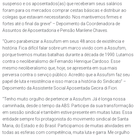
suspenso e os aposentados(as) que receberam seus salários
foram para os mercados comprar cestas básicas e distribuir ao
colegas que estavam necessitando. Nos mantivemos firmes e
fortes até o final da greve” – Depoimento da Coordenadora de
Assuntos de Aposentadoria e Pensão Marilene Chaves.
“Quero parabenizar a Assufsm em seus 48 anos de existência e
história. Fica difícil falar sobre um marco vivido com a Assufsm,
porque tivemos muitas batalhas durante a década de 1990. Lutamos
contra o neoliberalismo de Fernando Henrique Cardoso. Esse
mesmo neoliberalismo que, hoje, se apresenta em sua mais
perversa contra o serviço público. Acredito que a Assufsm faz seu
papel de luta e resistência e isso marca a história do Sindicato” –
Depoimento da Assistente Social Aposentada Gecira di Fiori.
“Tenho muito orgulho de pertencer a Assufsm. Já é longa nossa
caminhada, desde o tempo da ABS. Participei da sua transformação
em sessão sindical e também estive presente em muitas lutas. Essa
entidade sempre foi protagonista do movimento sindical de Santa
Maria, do Estado e do Brasil. Participamos de muitas atividades em
todas as esferas com competência, muita luta e garra. Me orgulho