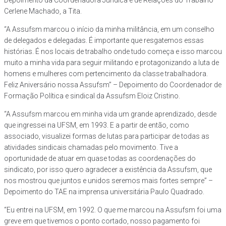
Cerlene Machado, a Tita.
“A Assufsm marcou o início da minha militância, em um conselho
de delegados e delegadas. É importante que resgatemos essas
histórias. É nos locais de trabalho onde tudo começa e isso marcou
muito a minha vida para seguir militando e protagonizando a luta de
homens e mulheres com pertencimento da classe trabalhadora.
Feliz Aniversário nossa Assufsm” – Depoimento do Coordenador de
Formação Política e sindical da Assufsm Eloiz Cristino.
“A Assufsm marcou em minha vida um grande aprendizado, desde
que ingressei na UFSM, em 1993. E a partir de então, como
associado, visualizei formas de lutas para participar de todas as
atividades sindicais chamadas pelo movimento. Tive a
oportunidade de atuar em quase todas as coordenações do
sindicato, por isso quero agradecer a existência da Assufsm, que
nos mostrou que juntos e unidos seremos mais fortes sempre” –
Depoimento do TAE na imprensa universitária Paulo Quadrado.
“Eu entrei na UFSM, em 1992. O que me marcou na Assufsm foi uma
greve em que tivemos o ponto cortado, nosso pagamento foi