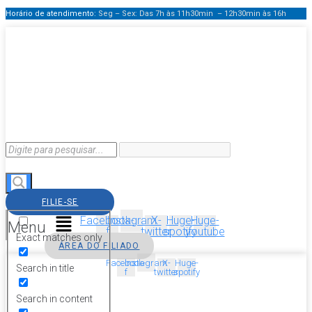
Horário de atendimento:
Seg – Sex: Das 7h às 11h30min – 12h30min
às 16h
FILIE-SE
Facebook-
Instagram
X-
Huge-
Huge-
Menu
f
twitter
spotify
youtube
Exact matches only
ÁREA DO FILIADO
Facebook-
Instagram
X-
Huge-
Search in title
f
twitter
spotify
Search in content