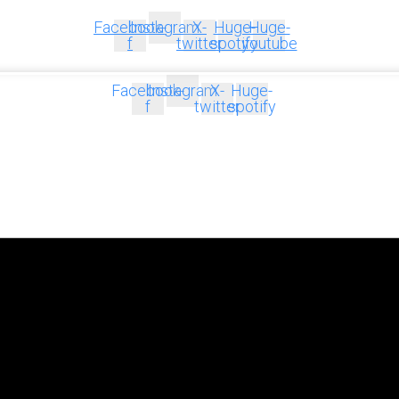
Facebook-
Instagram
X-
Huge-
Huge-
f
twitter
spotify
youtube
Facebook-
Instagram
X-
Huge-
f
twitter
spotify