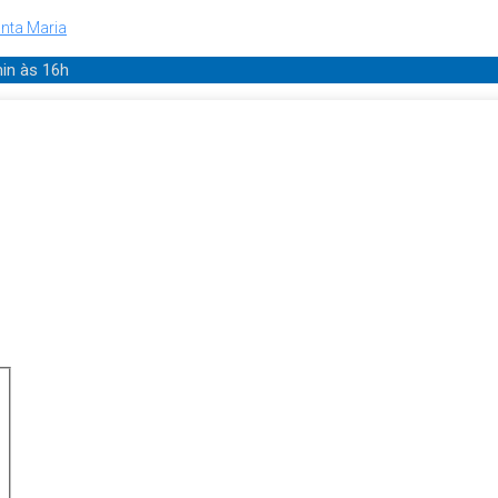
nta Maria
min
às 16h