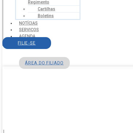
Regimento
Cartilhas
Boletins
NOTÍCIAS
SERVIÇOS
AGENDA
CONTATO
FILIE-SE
ÁREA DO FILIADO
Menu