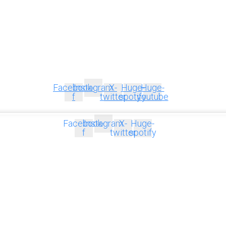
Facebook-
Instagram
X-
Huge-
Huge-
f
twitter
spotify
youtube
Facebook-
Instagram
X-
Huge-
f
twitter
spotify