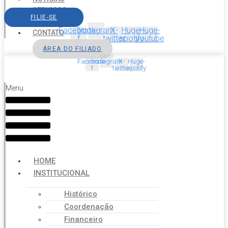
SERVIÇOS
FILIE-SE
AGENDA
Facebook-
Instagram
X-
Huge-
Huge-
CONTATO
f
twitter
spotify
youtube
ÁREA DO FILIADO
Facebook-
Instagram
X-
Huge-
f
twitter
spotify
Menu
HOME
INSTITUCIONAL
Histórico
Coordenação
Financeiro