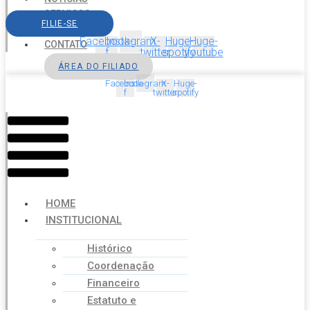
SERVIÇOS
FILIE-SE
AGENDA
Facebook-
Instagram
X-
Huge-
Huge-
CONTATO
f
twitter
spotify
youtube
ÁREA DO FILIADO
Facebook-
Instagram
X-
Huge-
f
twitter
spotify
Menu
HOME
INSTITUCIONAL
Histórico
Coordenação
Financeiro
Estatuto e