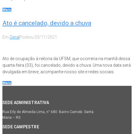
Mais
Ato é cancelado, devido a chuva
Em
Geral
Postou
03/11/2021
Ato de ocupação à reitoria da UFSM, que ocorreria na manhã dessa
quarta-feira (03), foi cancelado, devido a chuva. Uma nova data será
divulgada em breve, acompanhe nosso site e redes sociais.
Mais
SEDE ADMINISTRATIVA
Rua Erly de Almeida Lima, n° 680. Bairro Camobi. Santa
Maria – RS
SEDE CAMPESTRE