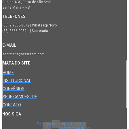
Rua da ABS, Faixa de São Sepé.
Santa Maria – RS
TELEFONES
(55) 9.9685-8572 | Whatsapp Novo
(55) 3666-2059 | Secretaria
E-MAIL
secretaria@assufsm.com
MAPA DO SITE
HOME
INSTITUCIONAL
CONVÊNIOS
SEDE CAMPESTRE
CONTATO
NOS SIGA
Facebook-
Instagram
X-
Huge-
Huge-
f
twitter
spotify
youtube