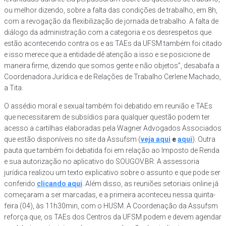
ou melhor dizendo, sobre a falta das condições de trabalho, em 8h,
com a revogação da flexibilização de jornada de trabalho. A falta de
diálogo da administração com a categoria e os desrespeitos que
estão acontecendo contra os e as TAEs da UFSM também foi citado
e isso merece que a entidade dê atenção a isso e se posicione de
maneira firme, dizendo que somos gente e não objetos”, desabafa a
Coordenadora Jurídica e de Relações de Trabalho Cerlene Machado,
a Tita.
O assédio moral e sexual também foi debatido em reunião e TAEs
que necessitarem de subsídios para qualquer questão podem ter
acesso a cartilhas elaboradas pela Wagner Advogados Associados
que estão disponíveis no site da Assufsm (
veja aqui
e
aqui
). Outra
pauta que também foi debatida foi em relação ao Imposto de Renda
e sua autorização no aplicativo do SOUGOV.BR. A assessoria
jurídica realizou um texto explicativo sobre o assunto e que pode ser
conferido
clicando aqui
. Além disso, as reuniões setoriais online já
começaram a ser marcadas, e a primeira aconteceu nessa quinta-
feira (04), às 11h30min, com o HUSM. A Coordenação da Assufsm
reforça que, os TAEs dos Centros da UFSM podem e devem agendar