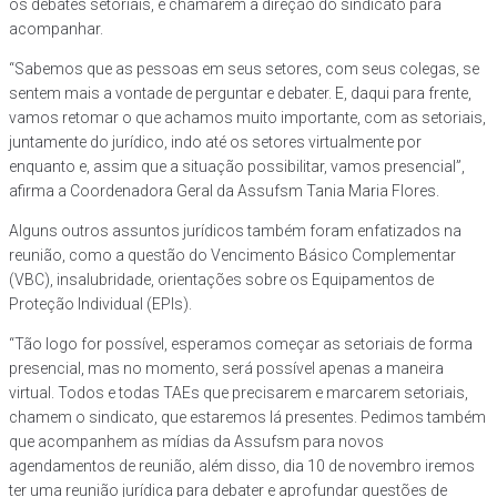
os debates setoriais, e chamarem a direção do sindicato para
acompanhar.
“Sabemos que as pessoas em seus setores, com seus colegas, se
sentem mais a vontade de perguntar e debater. E, daqui para frente,
vamos retomar o que achamos muito importante, com as setoriais,
juntamente do jurídico, indo até os setores virtualmente por
enquanto e, assim que a situação possibilitar, vamos presencial”,
afirma a Coordenadora Geral da Assufsm Tania Maria Flores.
Alguns outros assuntos jurídicos também foram enfatizados na
reunião, como a questão do Vencimento Básico Complementar
(VBC), insalubridade, orientações sobre os Equipamentos de
Proteção Individual (EPIs).
“Tão logo for possível, esperamos começar as setoriais de forma
presencial, mas no momento, será possível apenas a maneira
virtual. Todos e todas TAEs que precisarem e marcarem setoriais,
chamem o sindicato, que estaremos lá presentes. Pedimos também
que acompanhem as mídias da Assufsm para novos
agendamentos de reunião, além disso, dia 10 de novembro iremos
ter uma reunião jurídica para debater e aprofundar questões de