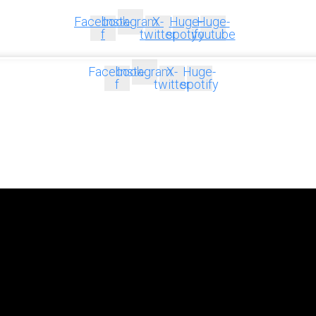
Facebook-
Instagram
X-
Huge-
Huge-
f
twitter
spotify
youtube
Facebook-
Instagram
X-
Huge-
f
twitter
spotify