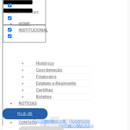
Search in content
HOME
INSTITUCIONAL
Histórico
Coordenação
Financeiro
Estatuto e Regimento
Cartilhas
Boletins
NOTÍCIAS
SERVIÇOS
FILIE-SE
AGENDA
Facebook-
Instagram
X-
Huge-
Huge-
CONTATO
f
twitter
spotify
youtube