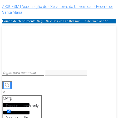
ASSUFSM | Associação dos Servidores da Universidade Federal de
Santa Maria
Horário de atendimento:
Seg – Sex: Das 7h às 11h30min – 12h30min
às 16h
Menu
Exact matches only
Search in title