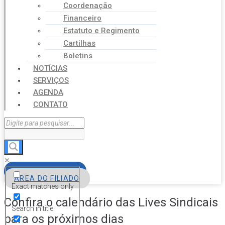
Coordenação
Financeiro
Estatuto e Regimento
Cartilhas
Boletins
NOTÍCIAS
SERVIÇOS
AGENDA
CONTATO
FILIE-SE
ÁREA DO FILIADO
Exact matches only
Confira o calendário das Lives Sindicais
Search in title
para os próximos dias