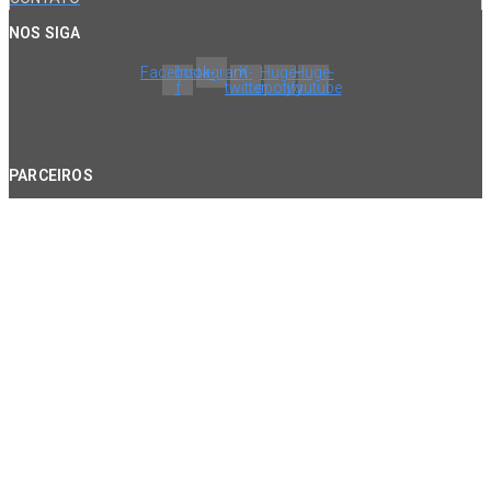
NOS SIGA
Facebook-
Instagram
X-
Huge-
Huge-
f
twitter
spotify
youtube
PARCEIROS