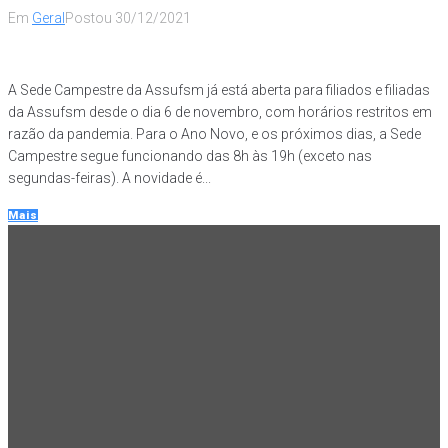
Em
Geral
Postou
30/12/2021
A Sede Campestre da Assufsm já está aberta para filiados e filiadas
da Assufsm desde o dia 6 de novembro, com horários restritos em
razão da pandemia. Para o Ano Novo, e os próximos dias, a Sede
Campestre segue funcionando das 8h às 19h (exceto nas
segundas-feiras). A novidade é...
Mais