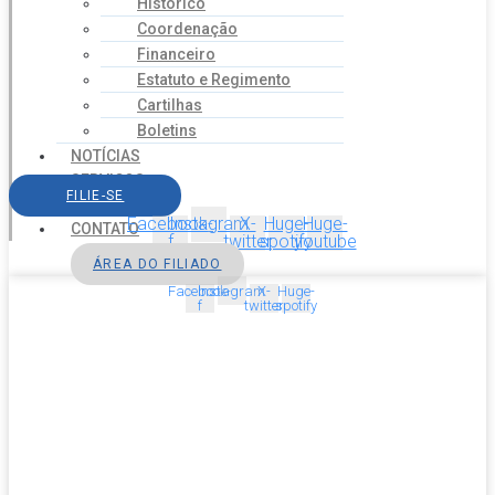
Histórico
Coordenação
Financeiro
Estatuto e Regimento
Cartilhas
Boletins
NOTÍCIAS
SERVIÇOS
FILIE-SE
AGENDA
Facebook-
Instagram
X-
Huge-
Huge-
CONTATO
f
twitter
spotify
youtube
ÁREA DO FILIADO
Facebook-
Instagram
X-
Huge-
f
twitter
spotify