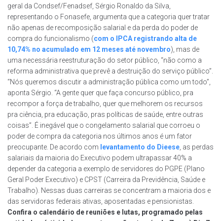
geral da Condsef/Fenadsef, Sérgio Ronaldo da Silva,
representando o Fonasefe, argumenta que a categoria quer tratar
não apenas de recomposição salarial e da perda do poder de
compra do funcionalismo (
com o IPCA registrando alta de
10,74% no acumulado em 12 meses até novembro
), mas de
uma necessária reestruturação do setor público, “não como a
reforma administrativa que prevê a destruição do serviço público”.
“Nós queremos discutir a administração pública como um todo”,
aponta Sérgio. “A gente quer que faça concurso público, pra
recompor a força de trabalho, quer que melhorem os recursos
pra ciência, pra educação, pras políticas de saúde, entre outras
coisas”. É inegável que o congelamento salarial que corroeu o
poder de compra da categoria nos últimos anos é um fator
preocupante. De acordo com
levantamento do Dieese
, as perdas
salariais da maioria do Executivo podem ultrapassar 40% a
depender da categoria a exemplo de servidores do PGPE (Plano
Geral Poder Executivo) e CPST (Carreira da Previdência, Saúde e
Trabalho). Nessas duas carreiras se concentram a maioria dos e
das servidoras federais ativas, aposentadas e pensionistas.
Confira o calendário de reuniões e lutas, programado pelas