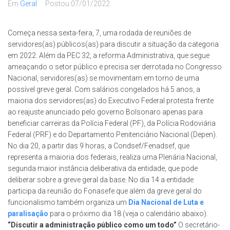
Em
Geral
Postou
07/01/2022
Começa nessa sexta-feira, 7, uma rodada de reuniões de
servidores(as) públicos(as) para discutir a situação da categoria
em 2022. Além da PEC 32, a reforma Administrativa, que segue
ameaçando o setor público e precisa ser derrotada no Congresso
Nacional, servidores(as) se movimentam em torno de uma
possível greve geral. Com salários congelados há 5 anos, a
maioria dos servidores(as) do Executivo Federal protesta frente
ao reajuste anunciado pelo governo Bolsonaro apenas para
beneficiar carreiras da Polícia Federal (PF), da Polícia Rodoviária
Federal (PRF) e do Departamento Penitenciário Nacional (Depen).
No dia 20, a partir das 9 horas, a Condsef/Fenadsef, que
representa a maioria dos federais, realiza uma Plenária Nacional,
segunda maior instância deliberativa da entidade, que pode
deliberar sobre a greve geral da base. No dia 14 a entidade
participa da reunião do Fonasefe que além da greve geral do
funcionalismo também organiza um
Dia Nacional de Luta e
paralisação
para o próximo dia 18 (veja o calendário abaixo).
“Discutir a administração público como um todo”
O secretário-