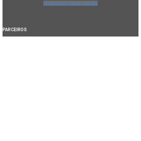
Huge-spotify
Huge-youtube
PARCEIROS