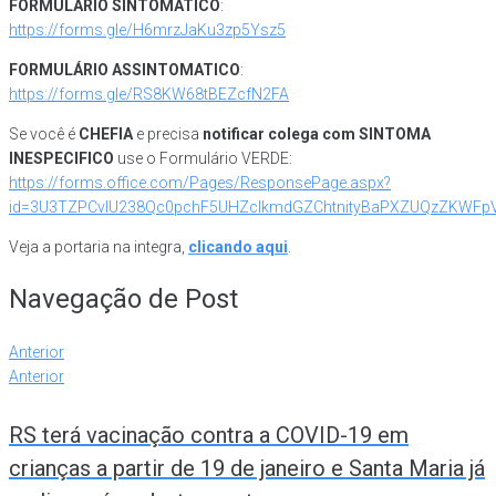
FORMULÁRIO SINTOMÁTICO
:
https://forms.gle/H6mrzJaKu3zp5Ysz5
FORMULÁRIO ASSINTOMATICO
:
https://forms.gle/RS8KW68tBEZcfN2FA
Se você é
CHEFIA
e precisa
notificar colega com SINTOMA
INESPECIFICO
use o Formulário VERDE:
https://forms.office.com/Pages/ResponsePage.aspx?
id=3U3TZPCvlU238Qc0pchF5UHZcIkmdGZChtnityBaPXZUQzZKWFp
Veja a portaria na integra,
clicando aqui
.
Navegação de Post
Anterior
Anterior
RS terá vacinação contra a COVID-19 em
crianças a partir de 19 de janeiro e Santa Maria já