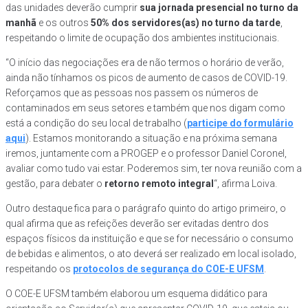
das unidades deverão cumprir
sua jornada presencial no turno da
manhã
e os outros
50% dos servidores(as) no turno da tarde
,
respeitando o limite de ocupação dos ambientes institucionais.
“O início das negociações era de não termos o horário de verão,
ainda não tínhamos os picos de aumento de casos de COVID-19.
Reforçamos que as pessoas nos passem os números de
contaminados em seus setores e também que nos digam como
está a condição do seu local de trabalho (
participe do formulário
aqui
). Estamos monitorando a situação e na próxima semana
iremos, juntamente com a PROGEP e o professor Daniel Coronel,
avaliar como tudo vai estar. Poderemos sim, ter nova reunião com a
gestão, para debater o
retorno remoto integral
“, afirma Loiva.
Outro destaque fica para o parágrafo quinto do artigo primeiro, o
qual afirma que as refeições deverão ser evitadas dentro dos
espaços físicos da instituição e que se for necessário o consumo
de bebidas e alimentos, o ato deverá ser realizado em local isolado,
respeitando os
protocolos de segurança do COE-E UFSM
.
O COE-E UFSM também elaborou um esquema didático para