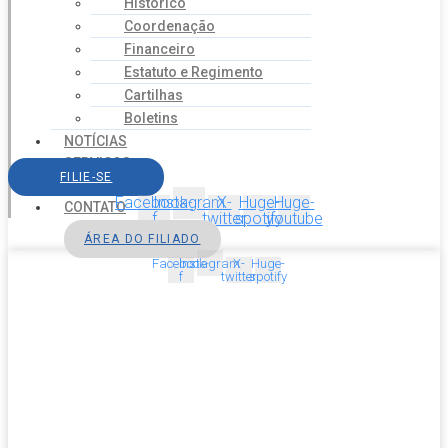
Histórico
Coordenação
Financeiro
Estatuto e Regimento
Cartilhas
Boletins
NOTÍCIAS
SERVIÇOS
FILIE-SE
AGENDA
Facebook-
Instagram
X-
Huge-
Huge-
CONTATO
f
twitter
spotify
youtube
ÁREA DO FILIADO
Facebook-
Instagram
X-
Huge-
f
twitter
spotify