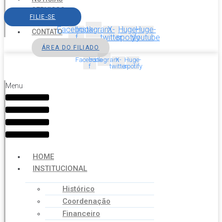
SERVIÇOS
FILIE-SE
AGENDA
Facebook-
Instagram
X-
Huge-
Huge-
CONTATO
f
twitter
spotify
youtube
ÁREA DO FILIADO
Facebook-
Instagram
X-
Huge-
f
twitter
spotify
Menu
HOME
INSTITUCIONAL
Histórico
Coordenação
Financeiro