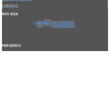
CONTATO
NOS SIGA
Facebook-
Instagram
X-
Huge-
Huge-
f
twitter
spotify
youtube
PARCEIROS