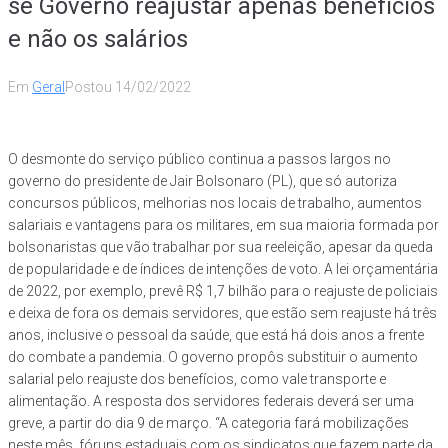
se Governo reajustar apenas benefícios
e não os salários
Em
Geral
Postou
14/02/2022
O desmonte do serviço público continua a passos largos no
governo do presidente de Jair Bolsonaro (PL), que só autoriza
concursos públicos, melhorias nos locais de trabalho, aumentos
salariais e vantagens para os militares, em sua maioria formada por
bolsonaristas que vão trabalhar por sua reeleição, apesar da queda
de popularidade e de índices de intenções de voto. A lei orçamentária
de 2022, por exemplo, prevê R$ 1,7 bilhão para o reajuste de policiais
e deixa de fora os demais servidores, que estão sem reajuste há três
anos, inclusive o pessoal da saúde, que está há dois anos a frente
do combate a pandemia. O governo propôs substituir o aumento
salarial pelo reajuste dos benefícios, como vale transporte e
alimentação. A resposta dos servidores federais deverá ser uma
greve, a partir do dia 9 de março. “A categoria fará mobilizações
neste mês, fóruns estaduais com os sindicatos que fazem parte da