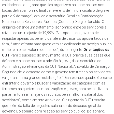
entidade nacional, para que eles organizem as assembleias nos
locais de trabalho e no final de fevereiro definir o indicativo de greve
para o 9 de março”, explica o secretário-Geral da Confederação
Nacional dos Servidores Públicos (Condsef), Sergio Ronaldo. O
dirigente defende um tratamento isonômico entre os servidores e
reivindica um reajuste de 19,99%. “A proposta do governo de
reajustar apenas os benefícios, além de deixar os aposentados de
fora, é uma afronta para quem vem se dedicando ao serviço público
e não tem o seu valor reconhecido”, diz o dirigente.
Orientações da
CUT
Para o sucesso do movimento, a CUT orienta suas bases que
definam em assembleias a adesão à greve, diz o secretário de
Administração e Finanças da CUT Nacional, Ariovaldo de Camargo.
Segundo ele, o descaso como o governo tem tratado os servidores
vai garantir uma grande mobilização. “Diante desse quadro é preciso
enfrentar o governo e buscar a valorização da categoria com as
ferramentas que temos: mobilizações e greves, para sensibilizar o
parlamento a remanejar os recursos pela melhoria salarial dos
servidores”, complementa Ariovaldo. O dirigente da CUT ressalta
que, além da falta de reajustes salariais e do descaso geral do
governo Bolsonaro com relação ao serviço público, Bolsonaro,