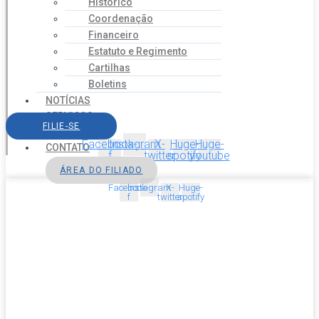
Histórico
Coordenação
Financeiro
Estatuto e Regimento
Cartilhas
Boletins
NOTÍCIAS
SERVIÇOS
FILIE-SE
AGENDA
Facebook-
Instagram
X-
Huge-
Huge-
CONTATO
f
twitter
spotify
youtube
ÁREA DO FILIADO
Facebook-
Instagram
X-
Huge-
f
twitter
spotify