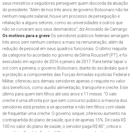
seus ministros e seguidores perseguem quem discorda da atuação
do presidente. “Além de nos três anos de governo Bolsonaro não ter
nenhum reajuste salarial, houve um processo de perseguição e
retaliação a alguns setores, como as universidades e outros que
não se curvaram aos seus desmandos”, diz Ariovaldo de Camargo.
Os motivos para a greve
Os servidores públicos federais amargam
três anos sem nenhum centavo a mais na remuneração, além da
redução de pessoal em seus quadros funcionais. O último reajuste
da categoria foi acordado no governo de Dilma Rousseff (PT), e foi
executado em agosto de 2016 e janeiro de 2017. Para tentar tapar o
sol com a peneira, o governo Bolsonaro, diante do escândalo que é
a proteção a componentes das Forças Armadas e polícias Federal e
Militar, ofereceu aos demais servidores apenas o reajuste no valor
dos benefícios, como auxílio alimentação, transporte e creche. Este
último para quem tem filhos até seis anos e 11 meses. “O vale
creche é uma afronta por que sem concurso público a maioria dos
servidores está prestes a se aposentar e não tem filhos com idade
de frequentar uma creche. O governo sequer, ofereceu aumento na
contrapartida do plano de saúde, que é de apenas 15%. De cada R$
100 no valor do plano de saúde, o servidor paga R$ 85”, critica o