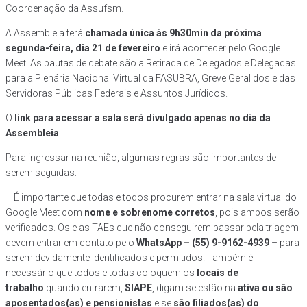
Coordenação da Assufsm.
A Assembleia terá
chamada única às 9h30min da próxima
segunda-feira, dia 21 de fevereiro
e irá acontecer pelo Google
Meet. As pautas de debate são a Retirada de Delegados e Delegadas
para a Plenária Nacional Virtual da FASUBRA, Greve Geral dos e das
Servidoras Públicas Federais e Assuntos Jurídicos.
O
link para acessar a sala será divulgado apenas no dia da
Assembleia
.
Para ingressar na reunião, algumas regras são importantes de
serem seguidas:
– É importante que todas e todos procurem entrar na sala virtual do
Google Meet com
nome e sobrenome corretos
, pois ambos serão
verificados. Os e as TAEs que não conseguirem passar pela triagem
devem entrar em contato pelo
WhatsApp – (55) 9-9162-4939
– para
serem devidamente identificados e permitidos. Também é
necessário que todos e todas coloquem os
locais de
trabalho
quando entrarem,
SIAPE
, digam se estão na
ativa ou são
aposentados(as) e pensionistas
e se
são filiados(as) do