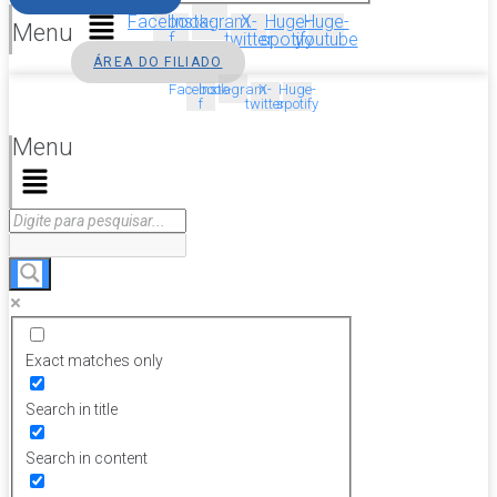
Facebook-
Instagram
X-
Huge-
Huge-
Menu
f
twitter
spotify
youtube
ÁREA DO FILIADO
Facebook-
Instagram
X-
Huge-
f
twitter
spotify
Menu
Exact matches only
Search in title
Search in content