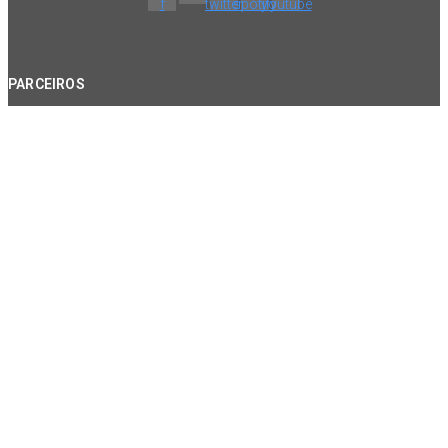
f
twitter
spotify
youtube
PARCEIROS