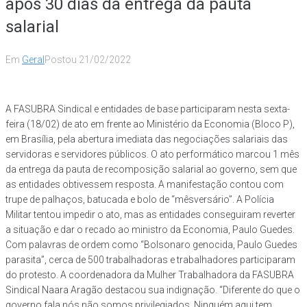
após 30 dias da entrega da pauta
salarial
Em
Geral
Postou
21/02/2022
A FASUBRA Sindical e entidades de base participaram nesta sexta-
feira (18/02) de ato em frente ao Ministério da Economia (Bloco P),
em Brasília, pela abertura imediata das negociações salariais das
servidoras e servidores públicos. O ato performático marcou 1 mês
da entrega da pauta de recomposição salarial ao governo, sem que
as entidades obtivessem resposta. A manifestação contou com
trupe de palhaços, batucada e bolo de “mêsversário”. A Polícia
Militar tentou impedir o ato, mas as entidades conseguiram reverter
a situação e dar o recado ao ministro da Economia, Paulo Guedes.
Com palavras de ordem como “Bolsonaro genocida, Paulo Guedes
parasita”, cerca de 500 trabalhadoras e trabalhadores participaram
do protesto. A coordenadora da Mulher Trabalhadora da FASUBRA
Sindical Naara Aragão destacou sua indignação. “Diferente do que o
governo fala nós não somos privilegiados. Ninguém aqui tem