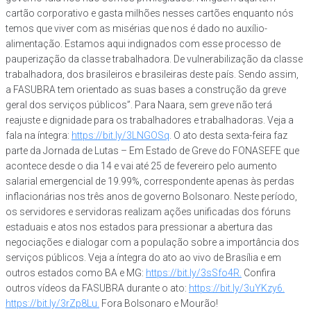
cartão corporativo e gasta milhões nesses cartões enquanto nós
temos que viver com as misérias que nos é dado no auxílio-
alimentação. Estamos aqui indignados com esse processo de
pauperização da classe trabalhadora. De vulnerabilização da classe
trabalhadora, dos brasileiros e brasileiras deste país. Sendo assim,
a FASUBRA tem orientado as suas bases a construção da greve
geral dos serviços públicos”. Para Naara, sem greve não terá
reajuste e dignidade para os trabalhadores e trabalhadoras. Veja a
fala na íntegra:
https://bit.ly/3LNGOSq
. O ato desta sexta-feira faz
parte da Jornada de Lutas – Em Estado de Greve do FONASEFE que
acontece desde o dia 14 e vai até 25 de fevereiro pelo aumento
salarial emergencial de 19.99%, correspondente apenas às perdas
inflacionárias nos três anos de governo Bolsonaro. Neste período,
os servidores e servidoras realizam ações unificadas dos fóruns
estaduais e atos nos estados para pressionar a abertura das
negociações e dialogar com a população sobre a importância dos
serviços públicos. Veja a íntegra do ato ao vivo de Brasília e em
outros estados como BA e MG:
https://bit.ly/3sSfo4R.
Confira
outros vídeos da FASUBRA durante o ato:
https://bit.ly/3uYKzy6.
https://bit.ly/3rZp8Lu.
Fora Bolsonaro e Mourão!