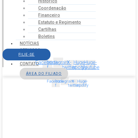
Histórico
Coordenação
Financeiro
Estatuto e Regimento
Cartilhas
Boletins
NOTÍCIAS
SERVIÇOS
FILIE-SE
AGENDA
Facebook-
Instagram
X-
Huge-
Huge-
CONTATO
f
twitter
spotify
youtube
ÁREA DO FILIADO
Facebook-
Instagram
X-
Huge-
f
twitter
spotify