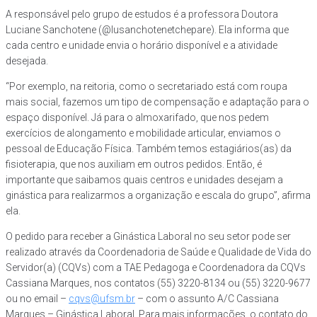
A responsável pelo grupo de estudos é a professora Doutora
Luciane Sanchotene (@lusanchotenetchepare). Ela informa que
cada centro e unidade envia o horário disponível e a atividade
desejada.
“Por exemplo, na reitoria, como o secretariado está com roupa
mais social, fazemos um tipo de compensação e adaptação para o
espaço disponível. Já para o almoxarifado, que nos pedem
exercícios de alongamento e mobilidade articular, enviamos o
pessoal de Educação Física. Também temos estagiários(as) da
fisioterapia, que nos auxiliam em outros pedidos. Então, é
importante que saibamos quais centros e unidades desejam a
ginástica para realizarmos a organização e escala do grupo”, afirma
ela.
O pedido para receber a Ginástica Laboral no seu setor pode ser
realizado através da Coordenadoria de Saúde e Qualidade de Vida do
Servidor(a) (CQVs) com a TAE Pedagoga e Coordenadora da CQVs
Cassiana Marques, nos contatos (55) 3220-8134 ou (55) 3220-9677
ou no email –
cqvs@ufsm.br
– com o assunto A/C Cassiana
Marques – Ginástica Laboral. Para mais informações, o contato do