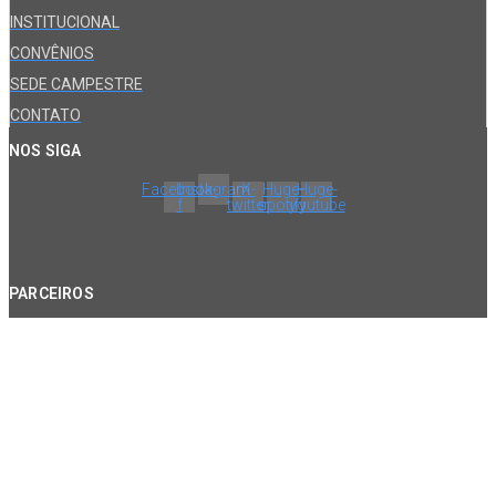
INSTITUCIONAL
CONVÊNIOS
SEDE CAMPESTRE
CONTATO
NOS SIGA
Facebook-
Instagram
X-
Huge-
Huge-
f
twitter
spotify
youtube
PARCEIROS