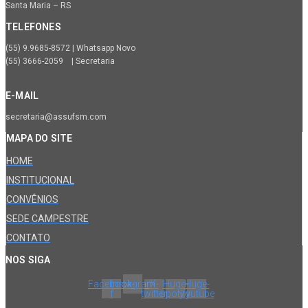
Santa Maria – RS
TELEFONES
(55) 9.9685-8572 | Whatsapp Novo
(55) 3666-2059 | Secretaria
E-MAIL
secretaria@assufsm.com
MAPA DO SITE
HOME
INSTITUCIONAL
CONVÊNIOS
SEDE CAMPESTRE
CONTATO
NOS SIGA
Facebook-
Instagram
X-
Huge-
Huge-
f
twitter
spotify
youtube