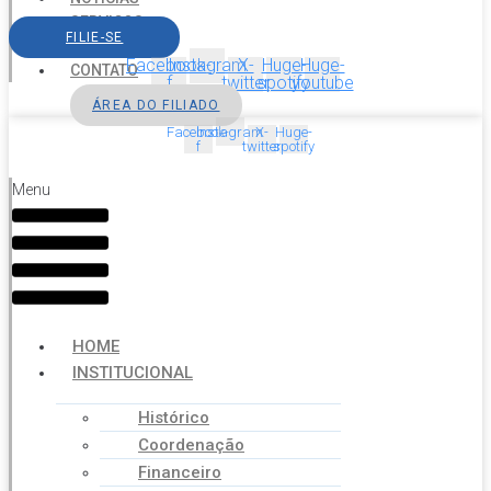
SERVIÇOS
FILIE-SE
AGENDA
Facebook-
Instagram
X-
Huge-
Huge-
CONTATO
f
twitter
spotify
youtube
ÁREA DO FILIADO
Facebook-
Instagram
X-
Huge-
f
twitter
spotify
Menu
HOME
INSTITUCIONAL
Histórico
Coordenação
Financeiro