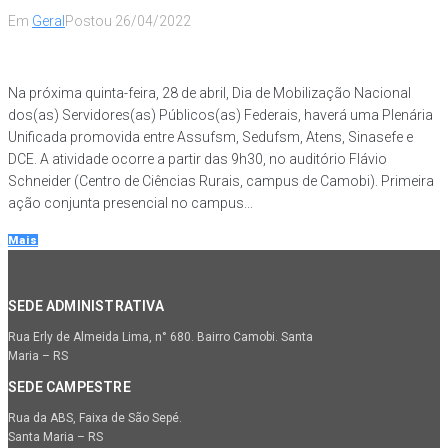
Em
Geral
Postou
26/04/2022
Na próxima quinta-feira, 28 de abril, Dia de Mobilização Nacional
dos(as) Servidores(as) Públicos(as) Federais, haverá uma Plenária
Unificada promovida entre Assufsm, Sedufsm, Atens, Sinasefe e
DCE. A atividade ocorre a partir das 9h30, no auditório Flávio
Schneider (Centro de Ciências Rurais, campus de Camobi). Primeira
ação conjunta presencial no campus...
Mais
SEDE ADMINISTRATIVA
Rua Erly de Almeida Lima, n° 680. Bairro Camobi. Santa
Maria – RS
SEDE CAMPESTRE
Rua da ABS, Faixa de São Sepé.
Santa Maria – RS