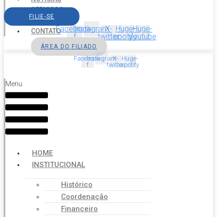
SERVIÇOS
FILIE-SE
AGENDA
Facebook-
Instagram
X-
Huge-
Huge-
CONTATO
f
twitter
spotify
youtube
ÁREA DO FILIADO
Facebook-
Instagram
X-
Huge-
f
twitter
spotify
Menu
HOME
INSTITUCIONAL
Histórico
Coordenação
Financeiro