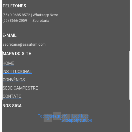
TELEFONES
(55) 9.9685-8572 | Whatsapp Novo
(55) 3666-2059 | Secretaria
E-MAIL
secretaria@assufsm.com
MAPA DO SITE
HOME
INSTITUCIONAL
CONVÊNIOS
SEDE CAMPESTRE
CONTATO
NOS SIGA
Facebook-
Instagram
X-
Huge-
Huge-
f
twitter
spotify
youtube