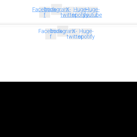
Facebook-
Instagram
X-
Huge-
Huge-
f
twitter
spotify
youtube
Facebook-
Instagram
X-
Huge-
f
twitter
spotify