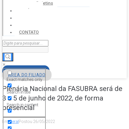
Boletins
NOTÍCIAS
SERVIÇOS
AGENDA
CONTATO
FILIE-SE
ÁREA DO FILIADO
Exact matches only
Plenária Nacional da FASUBRA será de
Search in title
3 a 5 de junho de 2022, de forma
Search in content
presencial
Em
Geral
Postou
26/05/2022