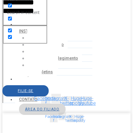
Search in content
HOME
INSTITUCIONAL
Histórico
Coordenação
Financeiro
Estatuto e Regimento
Cartilhas
Boletins
NOTÍCIAS
SERVIÇOS
FILIE-SE
AGENDA
Facebook-
Instagram
X-
Huge-
Huge-
CONTATO
f
twitter
spotify
youtube
ÁREA DO FILIADO
Facebook-
Instagram
X-
Huge-
f
twitter
spotify