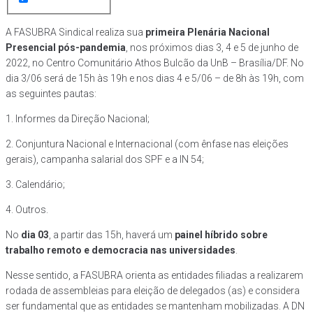
A FASUBRA Sindical realiza sua
primeira Plenária Nacional
Presencial pós-pandemia
, nos próximos dias 3, 4 e 5 de junho de
2022, no Centro Comunitário Athos Bulcão da UnB – Brasília/DF. No
dia 3/06 será de 15h às 19h e nos dias 4 e 5/06 – de 8h às 19h, com
as seguintes pautas:
1. Informes da Direção Nacional;
2. Conjuntura Nacional e Internacional (com ênfase nas eleições
gerais), campanha salarial dos SPF e a IN 54;
3. Calendário;
4. Outros.
No
dia 03
, a partir das 15h, haverá um
painel híbrido sobre
trabalho remoto e democracia nas universidades
.
Nesse sentido, a FASUBRA orienta as entidades filiadas a realizarem
rodada de assembleias para eleição de delegados (as) e considera
ser fundamental que as entidades se mantenham mobilizadas. A DN