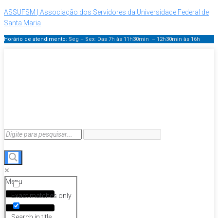
ASSUFSM | Associação dos Servidores da Universidade Federal de
Santa Maria
Horário de atendimento:
Seg – Sex: Das 7h às 11h30min – 12h30min
às 16h
Menu
Exact matches only
Search in title