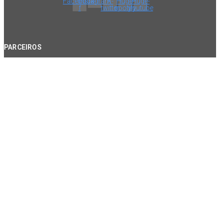
Facebook-
Instagram
X-
Huge-
Huge-
f
twitter
spotify
youtube
PARCEIROS