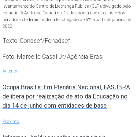
levantamento do Centro de Liderança Pública (CLP), divulgado pelo
Estadão. A Auditoria Cidadã da Dívida aponta que o reajuste dos
servidores federais poderia ter chegado a 76% a partir de janeiro de
2022.
Texto: Condsef/Fenadsef
Foto: Marcello Casal Jr/Agência Brasil
Navegação
Anterior
Anterior
de
Ocupa Brasília: Em Plenária Nacional, FASUBRA
Post
delibera por realização de ato da Educação no
dia 14 de junho com entidades de base
Próximo
Próximo