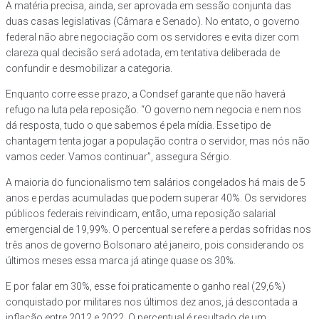
A matéria precisa, ainda, ser aprovada em sessão conjunta das
duas casas legislativas (Câmara e Senado). No entato, o governo
federal não abre negociação com os servidores e evita dizer com
clareza qual decisão será adotada, em tentativa deliberada de
confundir e desmobilizar a categoria.
Enquanto corre esse prazo, a Condsef garante que não haverá
refugo na luta pela reposição. “O governo nem negocia e nem nos
dá resposta, tudo o que sabemos é pela mídia. Esse tipo de
chantagem tenta jogar a população contra o servidor, mas nós não
vamos ceder. Vamos continuar”, assegura Sérgio.
A maioria do funcionalismo tem salários congelados há mais de 5
anos e perdas acumuladas que podem superar 40%. Os servidores
públicos federais reivindicam, então, uma reposição salarial
emergencial de 19,99%. O percentual se refere a perdas sofridas nos
três anos de governo Bolsonaro até janeiro, pois considerando os
últimos meses essa marca já atinge quase os 30%.
E por falar em 30%, esse foi praticamente o ganho real (29,6%)
conquistado por militares nos últimos dez anos, já descontada a
inflação entre 2012 e 2022. O percentual é resultado de um