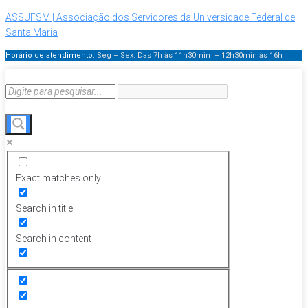
ASSUFSM | Associação dos Servidores da Universidade Federal de
Santa Maria
Horário de atendimento:
Seg – Sex: Das 7h às 11h30min – 12h30min
às 16h
Exact matches only
Search in title
Search in content