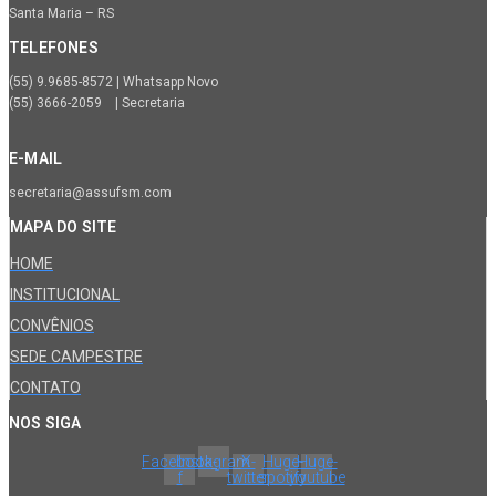
Santa Maria – RS
TELEFONES
(55) 9.9685-8572 | Whatsapp Novo
(55) 3666-2059 | Secretaria
E-MAIL
secretaria@assufsm.com
MAPA DO SITE
HOME
INSTITUCIONAL
CONVÊNIOS
SEDE CAMPESTRE
CONTATO
NOS SIGA
Facebook-
Instagram
X-
Huge-
Huge-
f
twitter
spotify
youtube