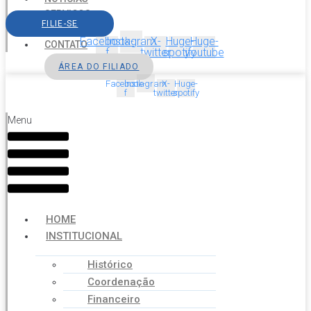
SERVIÇOS
FILIE-SE
AGENDA
Facebook-
Instagram
X-
Huge-
Huge-
CONTATO
f
twitter
spotify
youtube
ÁREA DO FILIADO
Facebook-
Instagram
X-
Huge-
f
twitter
spotify
Menu
HOME
INSTITUCIONAL
Histórico
Coordenação
Financeiro