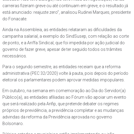
carreiras fizeram greve ou até continuam em greve, e o resultado já
está anunciado: reajuste zero”, analisou Rudinei Marques, presidente
do Fonacate.
Ainda na Assembleia, as entidades relataram as dificuldades da
campanha salarial, a exemplo do SindSusep, com relação ao corte
de ponto, e a Anffa Sindical, que foi impedida por ação judicial do
governo de fazer greve, apesar de ter seguido todos os trâmites
necessários.
Para o segundo semestre, as entidades receiam que a reforma
administrativa (PEC 32/2020) volte à pauta, pois depois do período
eleitoral os parlamentares podem aprovar medidas impopulares.
Em outubro, na semana em comemoração ao Dia do Servidor(a)
Público(a), as entidades afiliadas ao Fórum vão apoiar um evento
que será realizado pela Anfip, que pretende debater os regimes
próprios de previdência, a previdência completar e as mudanças
advindas da reforma da Previdência aprovada no governo
Bolsonaro.