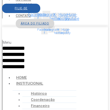
SERVIÇOS
FILIE-SE
AGENDA
Facebook-
Instagram
X-
Huge-
Huge-
CONTATO
f
twitter
spotify
youtube
ÁREA DO FILIADO
Facebook-
Instagram
X-
Huge-
f
twitter
spotify
Menu
HOME
INSTITUCIONAL
Histórico
Coordenação
Financeiro