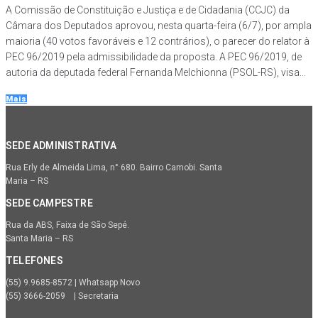
A Comissão de Constituição e Justiça e de Cidadania (CCJC) da
Câmara dos Deputados aprovou, nesta quarta-feira (6/7), por ampla
maioria (40 votos favoráveis e 12 contrários), o parecer do relator à
PEC 96/2019 pela admissibilidade da proposta. A PEC 96/2019, de
autoria da deputada federal Fernanda Melchionna (PSOL-RS), visa...
Mais
SEDE ADMINISTRATIVA
Rua Erly de Almeida Lima, n° 680. Bairro Camobi. Santa
Maria – RS
SEDE CAMPESTRE
Rua da ABS, Faixa de São Sepé.
Santa Maria – RS
TELEFONES
(55) 9.9685-8572 | Whatsapp Novo
(55) 3666-2059 | Secretaria