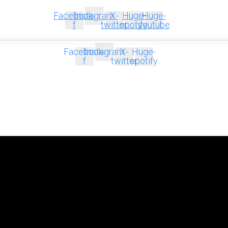
Facebook-
Instagram
X-
Huge-
Huge-
f
twitter
spotify
youtube
Facebook-
Instagram
X-
Huge-
f
twitter
spotify