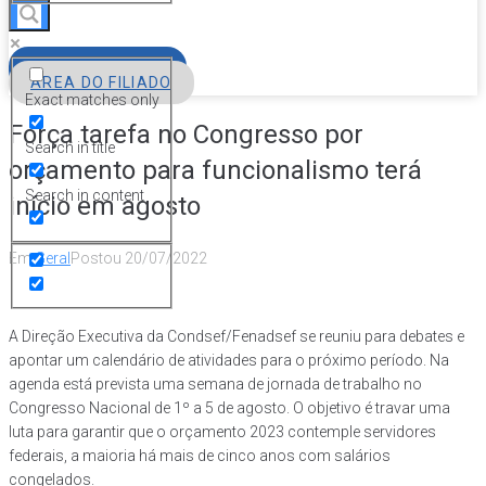
FILIE-SE
ÁREA DO FILIADO
Exact matches only
Força tarefa no Congresso por
Search in title
orçamento para funcionalismo terá
Search in content
início em agosto
Em
Geral
Postou
20/07/2022
A Direção Executiva da Condsef/Fenadsef se reuniu para debates e
apontar um calendário de atividades para o próximo período. Na
agenda está prevista uma semana de jornada de trabalho no
Congresso Nacional de 1º a 5 de agosto. O objetivo é travar uma
luta para garantir que o orçamento 2023 contemple servidores
federais, a maioria há mais de cinco anos com salários
congelados.