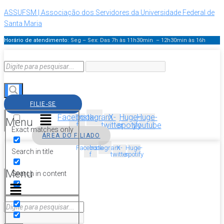
ASSUFSM | Associação dos Servidores da Universidade Federal de
Santa Maria
Horário de atendimento:
Seg – Sex: Das 7h às 11h30min – 12h30min
às 16h
FILIE-SE
Facebook-
Instagram
X-
Huge-
Huge-
Menu
f
twitter
spotify
youtube
Exact matches only
ÁREA DO FILIADO
Facebook-
Instagram
X-
Huge-
Search in title
f
twitter
spotify
Menu
Search in content