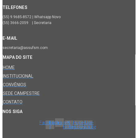
TELEFONES
(55) 9.9685-8572 | Whatsapp Novo
(55) 3666-2059 | Secretaria
E-MAIL
secretaria@assufsm.com
MAPA DO SITE
HOME
INSTITUCIONAL
CONVÊNIOS
SEDE CAMPESTRE
CONTATO
NOS SIGA
Facebook-
Instagram
X-
Huge-
Huge-
f
twitter
spotify
youtube