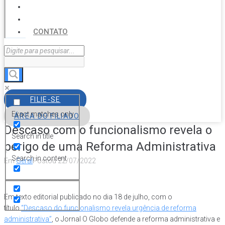
SERVIÇOS
AGENDA
CONTATO
FILIE-SE
Exact matches only
ÁREA DO FILIADO
Descaso com o funcionalismo revela o
Search in title
perigo de uma Reforma Administrativa
Search in content
Em
Geral
Postou
22/07/2022
Em texto editorial publicado no dia 18 de julho, com o
título
“Descaso do funcionalismo revela urgência de reforma
administrativa”
, o Jornal O Globo defende a reforma administrativa e