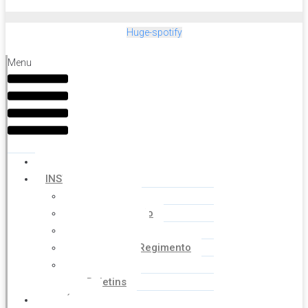
Huge-spotify
Menu
HOME
INSTITUCIONAL
Histórico
Coordenação
Financeiro
Estatuto e Regimento
Cartilhas
Boletins
NOTÍCIAS