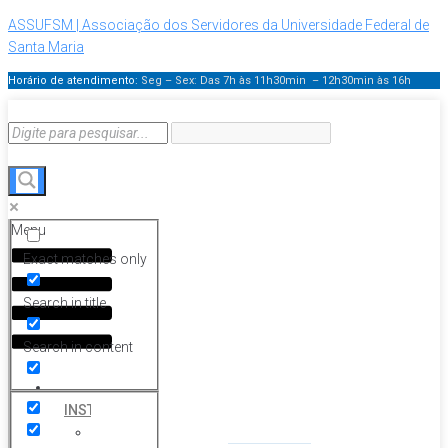
ASSUFSM | Associação dos Servidores da Universidade Federal de
Santa Maria
Horário de atendimento:
Seg – Sex: Das 7h às 11h30min – 12h30min
às 16h
Menu
Exact matches only
Search in title
Search in content
HOME
INSTITUCIONAL
Histórico