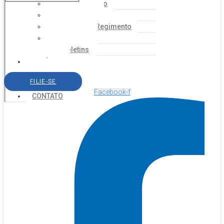
Coordenação
Financeiro
Estatuto e Regimento
Cartilhas
Boletins
NOTÍCIAS
SERVIÇOS
FILIE-SE
AGENDA
Facebook-f
CONTATO