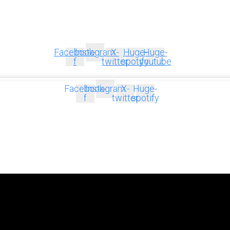
Facebook-
Instagram
X-
Huge-
Huge-
f
twitter
spotify
youtube
Facebook-
Instagram
X-
Huge-
f
twitter
spotify