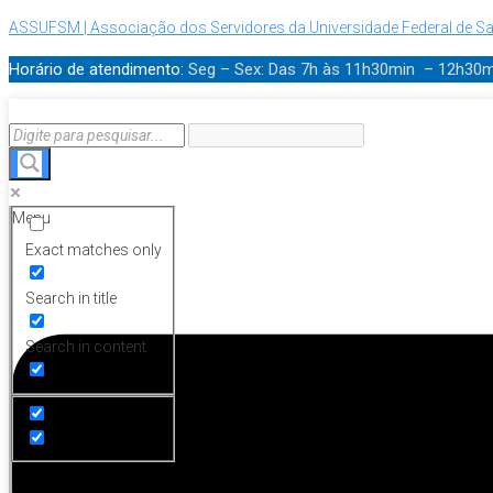
ASSUFSM | Associação dos Servidores da Universidade Federal de Sa
Horário de atendimento:
Seg – Sex: Das 7h às 11h30min – 12h30
Menu
Exact matches only
Search in title
Search in content