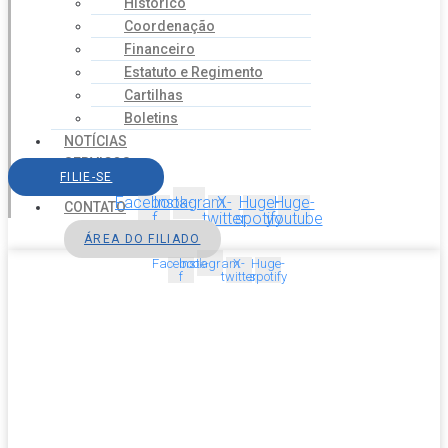
Histórico
Coordenação
Financeiro
Estatuto e Regimento
Cartilhas
Boletins
NOTÍCIAS
SERVIÇOS
FILIE-SE
AGENDA
Facebook-
Instagram
X-
Huge-
Huge-
CONTATO
f
twitter
spotify
youtube
ÁREA DO FILIADO
Facebook-
Instagram
X-
Huge-
f
twitter
spotify