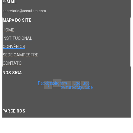
E-MAIL
secretaria@assufsm.com
MAPA DO SITE
HOME
INSTITUCIONAL
CONVÊNIOS
SEDE CAMPESTRE
CONTATO
NOS SIGA
Facebook-
Instagram
X-
Huge-
Huge-
f
twitter
spotify
youtube
PARCEIROS