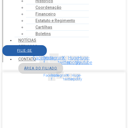
Histórico
Coordenação
Financeiro
Estatuto e Regimento
Cartilhas
Boletins
NOTÍCIAS
SERVIÇOS
FILIE-SE
AGENDA
Facebook-
Instagram
X-
Huge-
Huge-
CONTATO
f
twitter
spotify
youtube
ÁREA DO FILIADO
Facebook-
Instagram
X-
Huge-
f
twitter
spotify