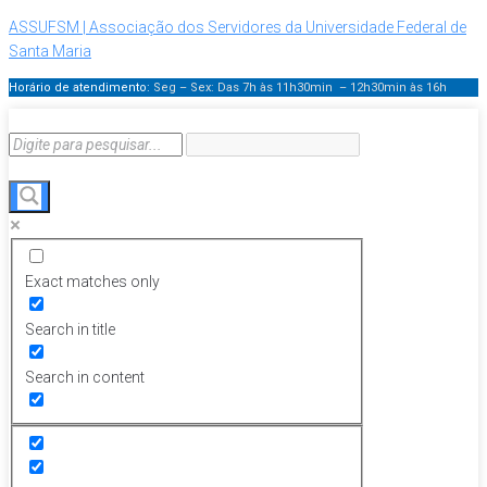
ASSUFSM | Associação dos Servidores da Universidade Federal de
Santa Maria
Horário de atendimento:
Seg – Sex: Das 7h às 11h30min – 12h30min
às 16h
Exact matches only
Search in title
Search in content