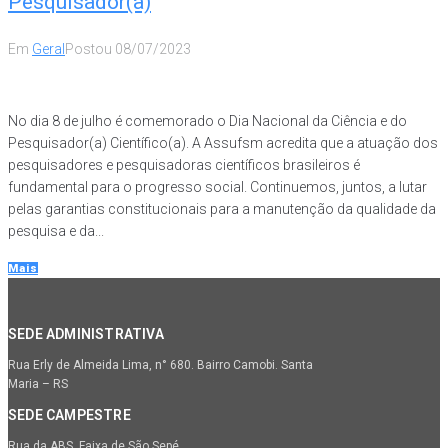
Pesquisador(a)
Em
Geral
Postou
08/07/2023
No dia 8 de julho é comemorado o Dia Nacional da Ciência e do
Pesquisador(a) Científico(a). A Assufsm acredita que a atuação dos
pesquisadores e pesquisadoras científicos brasileiros é
fundamental para o progresso social. Continuemos, juntos, a lutar
pelas garantias constitucionais para a manutenção da qualidade da
pesquisa e da...
Mais
SEDE ADMINISTRATIVA
Rua Erly de Almeida Lima, n° 680. Bairro Camobi. Santa
Maria – RS
SEDE CAMPESTRE
Rua da ABS, Faixa de São Sepé.