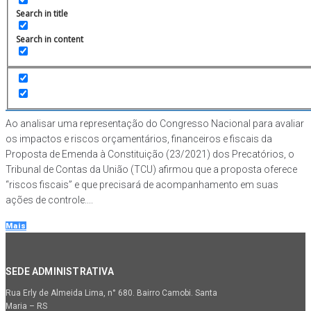
Dia:
24 de julho de 2023
Search in title
Search in content
TCU decide que PEC dos Precatórios continha
“riscos fiscais”
Em
Geral
Postou
24/07/2023
Ao analisar uma representação do Congresso Nacional para avaliar
os impactos e riscos orçamentários, financeiros e fiscais da
Proposta de Emenda à Constituição (23/2021) dos Precatórios, o
Tribunal de Contas da União (TCU) afirmou que a proposta oferece
“riscos fiscais” e que precisará de acompanhamento em suas
ações de controle....
Mais
SEDE ADMINISTRATIVA
Rua Erly de Almeida Lima, n° 680. Bairro Camobi. Santa
Maria – RS