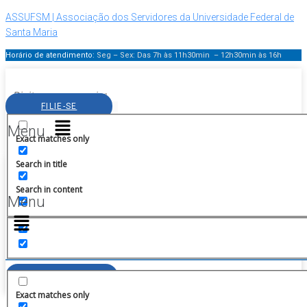
ASSUFSM | Associação dos Servidores da Universidade Federal de
Santa Maria
Horário de atendimento:
Seg – Sex: Das 7h às 11h30min – 12h30min
às 16h
FILIE-SE
Facebook-
Instagram
X-
Huge-
Huge-
Menu
f
twitter
spotify
youtube
Exact matches only
ÁREA DO FILIADO
Search in title
Facebook-
Instagram
X-
Huge-
f
twitter
spotify
Search in content
Menu
FILIE-SE
ÁREA DO FILIADO
Exact matches only