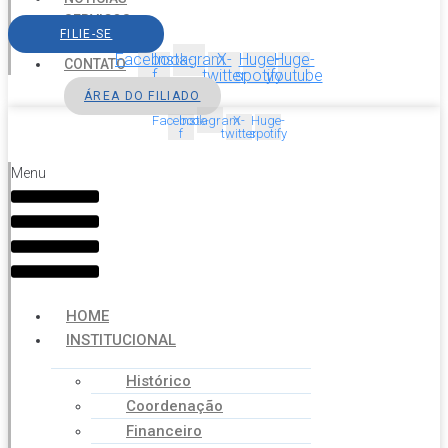
SERVIÇOS
FILIE-SE
AGENDA
Facebook-
Instagram
X-
Huge-
Huge-
CONTATO
f
twitter
spotify
youtube
ÁREA DO FILIADO
Facebook-
Instagram
X-
Huge-
f
twitter
spotify
Menu
HOME
INSTITUCIONAL
Histórico
Coordenação
Financeiro