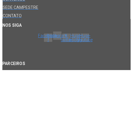
SEDE CAMPESTRE
CONTATO
NOS SIGA
Facebook-
Instagram
X-
Huge-
Huge-
f
twitter
spotify
youtube
PARCEIROS