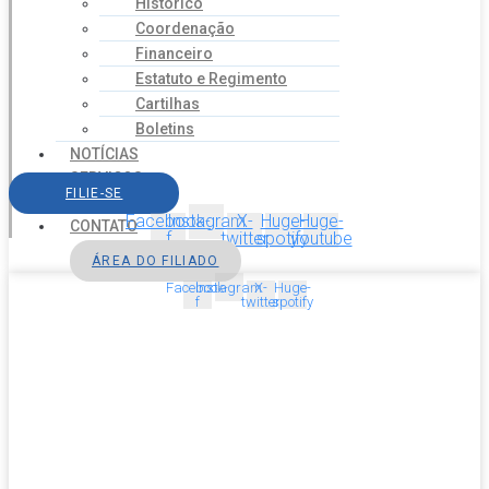
Histórico
Coordenação
Financeiro
Estatuto e Regimento
Cartilhas
Boletins
NOTÍCIAS
SERVIÇOS
FILIE-SE
AGENDA
Facebook-
Instagram
X-
Huge-
Huge-
CONTATO
f
twitter
spotify
youtube
ÁREA DO FILIADO
Facebook-
Instagram
X-
Huge-
f
twitter
spotify