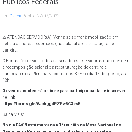
Públicos Federais
Em
Galeria
Postou
27/07/2023
⚠️ ATENÇÃO SERVIDOR(A)! Venha se somar à mobilização em
defesa da nossa recomposição salarial e reestruturação de
carreira.
O Fonasefe convida todos os servidores e servidoras que defendem
a recomposição salarial e a reestruturação de carreira a
participarem da Plenária Nacional dos SPF no dia 1º de agosto, às
18h.
O evento acontecerá online e para participar basta se inscrever
no link:
https://forms.gle/6Jchgg4PZPw5C3es5
Saiba Mais:
No dia 04/08 está marcada a 3ª reunião da Mesa Nacional de
Negociação Permanente, o encontro terá como pauta a