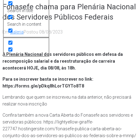
Fonasefe chama para Plenária Nacional
Search in title
dos Servidores Públicos Federais
Search in content
Em
Galeria
Postou
08/08/2023
A Plenária Nacional dos servidores públicos em defesa da
recomposição salarial e da reestruturação de carreira
acontecerá HOJE, dia 08/08, às 18h.
Para se inscrever basta se inscrever no link:
https://forms.gle/pDkq8hLorTGYTo8T8
Lembrando que quem se inscreveu na data anterior, não precisará
realizar nova inscrição
Confira também a nova Carta Aberta do Fonasefe aos servidores e
servidoras públicos: https://lightyellow-giraffe-
227747.hostingersite.com/fonasefe-publica-carta-aberta-ao-
conjunto-dos-as-servidores-as-publicos-as-federais-sobre-a-mnnp/