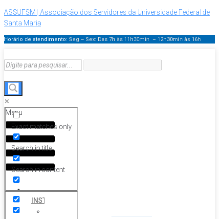
ASSUFSM | Associação dos Servidores da Universidade Federal de
Santa Maria
Horário de atendimento:
Seg – Sex: Das 7h às 11h30min – 12h30min
às 16h
Menu
Exact matches only
Search in title
Search in content
HOME
INSTITUCIONAL
Histórico