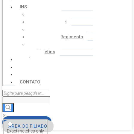
INSTITUCIONAL
Histórico
Coordenação
Financeiro
Estatuto e Regimento
Cartilhas
Boletins
NOTÍCIAS
SERVIÇOS
AGENDA
CONTATO
FILIE-SE
ÁREA DO FILIADO
Exact matches only