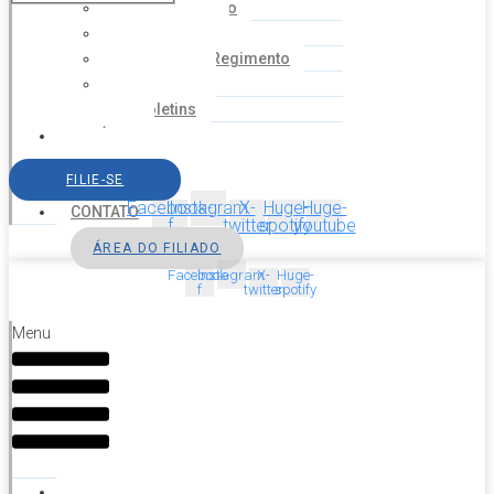
Coordenação
Financeiro
Estatuto e Regimento
Cartilhas
Boletins
NOTÍCIAS
SERVIÇOS
FILIE-SE
AGENDA
Facebook-
Instagram
X-
Huge-
Huge-
CONTATO
f
twitter
spotify
youtube
ÁREA DO FILIADO
Facebook-
Instagram
X-
Huge-
f
twitter
spotify
Menu
HOME