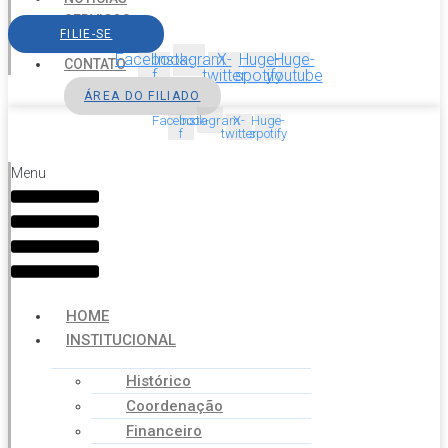
SERVIÇOS
FILIE-SE
AGENDA
Facebook-
Instagram
X-
Huge-
Huge-
CONTATO
f
twitter
spotify
youtube
ÁREA DO FILIADO
Facebook-
Instagram
X-
Huge-
f
twitter
spotify
Menu
HOME
INSTITUCIONAL
Histórico
Coordenação
Financeiro