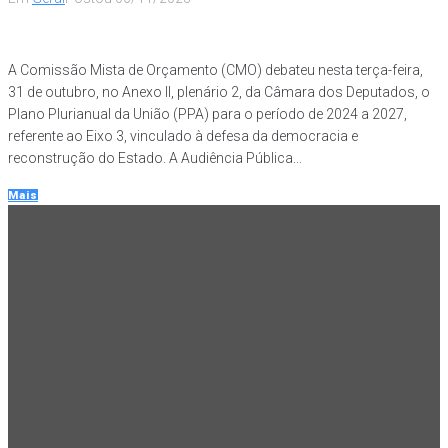
A Comissão Mista de Orçamento (CMO) debateu nesta terça-feira,
31 de outubro, no Anexo II, plenário 2, da Câmara dos Deputados, o
Plano Plurianual da União (PPA) para o período de 2024 a 2027,
referente ao Eixo 3, vinculado à defesa da democracia e
reconstrução do Estado. A Audiência Pública...
Mais