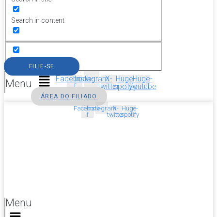
Search in content
FILIE-SE
Facebook-
Instagram
X-
Huge-
Huge-
Menu
f
twitter
spotify
youtube
ÁREA DO FILIADO
Facebook-
Instagram
X-
Huge-
f
twitter
spotify
Menu