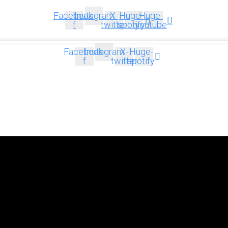
Facebook-
Instagram
X-
Huge-
Huge-
f
twitter
spotify
youtube
Facebook-
Instagram
X-
Huge-
f
twitter
spotify