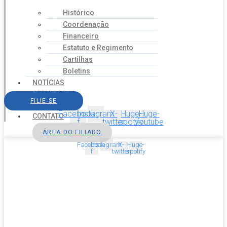
Histórico
Coordenação
Financeiro
Estatuto e Regimento
Cartilhas
Boletins
NOTÍCIAS
SERVIÇOS
FILIE-SE
AGENDA
Facebook-
Instagram
X-
Huge-
Huge-
CONTATO
f
twitter
spotify
youtube
ÁREA DO FILIADO
Facebook-
Instagram
X-
Huge-
f
twitter
spotify