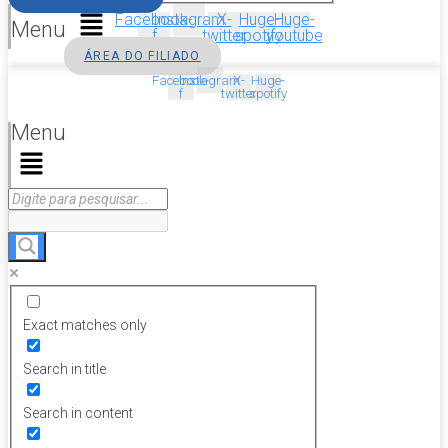
Facebook-
Instagram
X-
Huge-
Huge-
Menu
f
twitter
spotify
youtube
ÁREA DO FILIADO
Facebook-
Instagram
X-
Huge-
f
twitter
spotify
Menu
Exact matches only
Search in title
Search in content