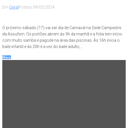
Em
Geral
Postou
09/02/2024
O próximo sábado (17) vai ser dia de Carnaval na Sede Campestre
da Assufsm. Os portões abrem às 9h da manhã e a folia tem início
com muito samba e pagode na área das piscinas. Às 16h inicia o
baile infantil e às 20h é a vez do baile adulto,...
Mais