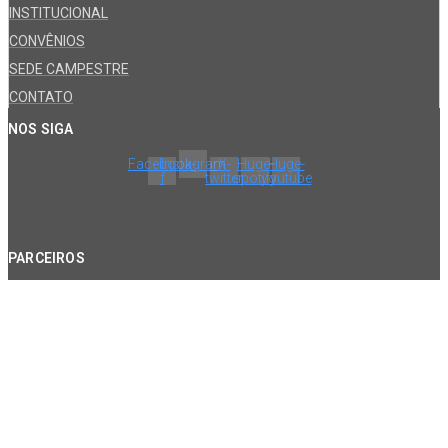
INSTITUCIONAL
CONVÊNIOS
SEDE CAMPESTRE
CONTATO
NOS SIGA
Facebook-
Instagram
X-
Huge-
Huge-
f
twitter
spotify
youtube
PARCEIROS