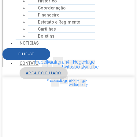
Histórico
Coordenação
Financeiro
Estatuto e Regimento
Cartilhas
Boletins
NOTÍCIAS
SERVIÇOS
FILIE-SE
AGENDA
Facebook-
Instagram
X-
Huge-
Huge-
CONTATO
f
twitter
spotify
youtube
ÁREA DO FILIADO
Facebook-
Instagram
X-
Huge-
f
twitter
spotify