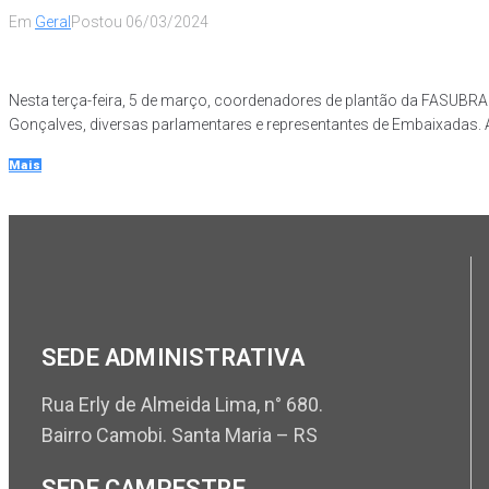
Em
Geral
Postou
06/03/2024
Nesta terça-feira, 5 de março, coordenadores de plantão da FASUB
Gonçalves, diversas parlamentares e representantes de Embaixadas.
Mais
SEDE ADMINISTRATIVA
Rua Erly de Almeida Lima, n° 680.
Bairro Camobi. Santa Maria – RS
SEDE CAMPESTRE