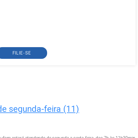
FILIE-SE
e segunda-feira (11)
ssufsm estará atendendo de segunda a sexta-feira, das 7h às 11h30min