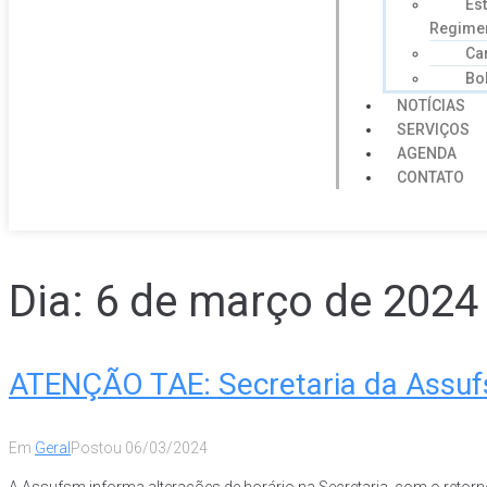
Est
Regime
Car
Bo
NOTÍCIAS
SERVIÇOS
AGENDA
CONTATO
Dia:
6 de março de 2024
ATENÇÃO TAE: Secretaria da Assufs
Em
Geral
Postou
06/03/2024
A Assufsm informa alterações de horário na Secretaria, com o retorn