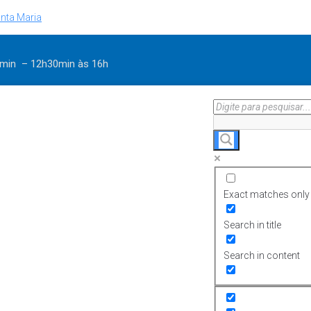
nta Maria
30min – 12h30min
às 16h
Exact matches only
Search in title
Search in content