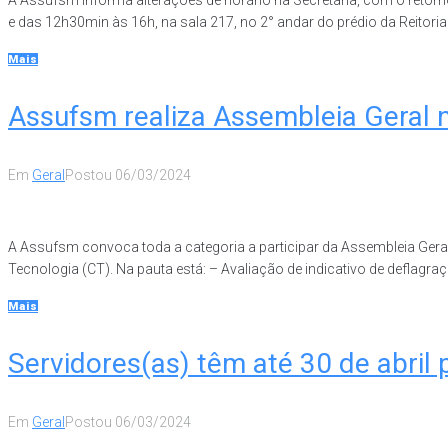
e das 12h30min às 16h, na sala 217, no 2° andar do prédio da Reitoria. 
Mais
Assufsm realiza Assembleia Geral n
Em
Geral
Postou
06/03/2024
A Assufsm convoca toda a categoria a participar da Assembleia Geral
Tecnologia (CT). Na pauta está: – Avaliação de indicativo de deflagraç
Mais
Servidores(as) têm até 30 de abril 
Em
Geral
Postou
06/03/2024