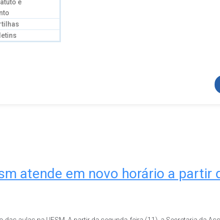
atuto e
nto
tilhas
letins
m atende em novo horário a partir d
o das aulas na UFSM. A partir da segunda-feira (11), a Secretaria da A