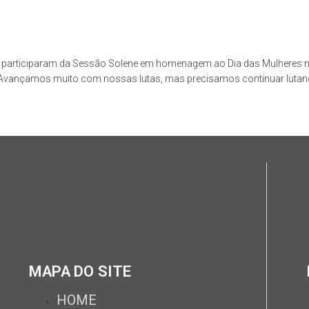
RA participaram da Sessão Solene em homenagem ao Dia das Mulheres n
 Avançamos muito com nossas lutas, mas precisamos continuar lutand
MAPA DO SITE
HOME