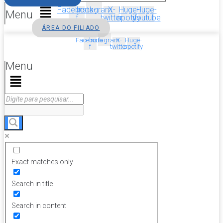
Facebook-
Instagram
X-
Huge-
Huge-
Menu
f
twitter
spotify
youtube
ÁREA DO FILIADO
Facebook-
Instagram
X-
Huge-
f
twitter
spotify
Menu
Exact matches only
Search in title
Search in content