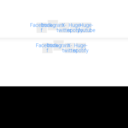
Facebook-
Instagram
X-
Huge-
Huge-
f
twitter
spotify
youtube
Facebook-
Instagram
X-
Huge-
f
twitter
spotify