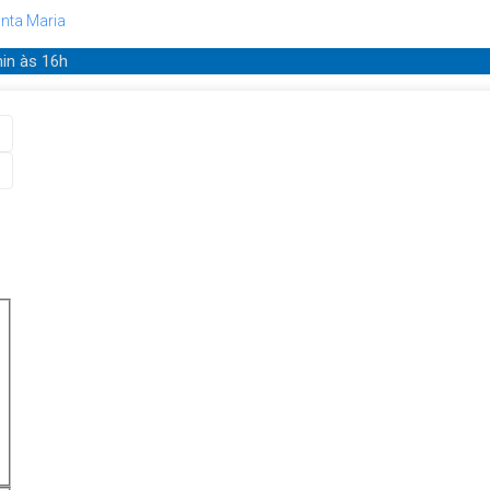
nta Maria
min
às 16h