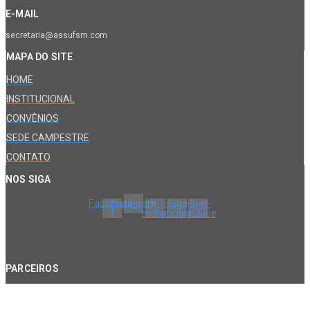
E-MAIL
secretaria@assufsm.com
MAPA DO SITE
HOME
INSTITUCIONAL
CONVÊNIOS
SEDE CAMPESTRE
CONTATO
NOS SIGA
Facebook-
Instagram
X-
Huge-
Huge-
f
twitter
spotify
youtube
PARCEIROS