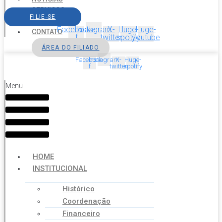
SERVIÇOS
FILIE-SE
AGENDA
Facebook-
Instagram
X-
Huge-
Huge-
CONTATO
f
twitter
spotify
youtube
ÁREA DO FILIADO
Facebook-
Instagram
X-
Huge-
f
twitter
spotify
Menu
HOME
INSTITUCIONAL
Histórico
Coordenação
Financeiro