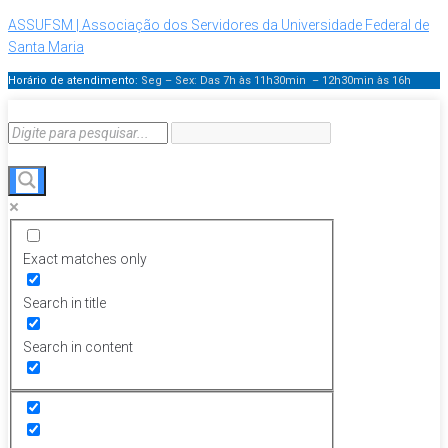
ASSUFSM | Associação dos Servidores da Universidade Federal de
Santa Maria
Horário de atendimento:
Seg – Sex: Das 7h às 11h30min – 12h30min
às 16h
Exact matches only
Search in title
Search in content